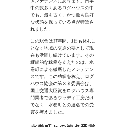
メンテ
ナンスにあります。日本
中の数多くあるログハウスの中
でも、最も古く
、かつ最も良好
な状態を保っている点が特筆さ
れました。
この駅舎は37年間、
1日も休むこ
となく地域の交通の要として現
在も活躍し続けています。
その
継続的な稼働を支えたのは、水
巻町
による徹底したメンテナン
スです。この功績を称え、ログ
ハウス協会の第３者委員会は、
国土交通大臣賞をログハウス専
門業者であるウッディ工房だけ
でなく、水巻町との連名での受
賞を
与えました。