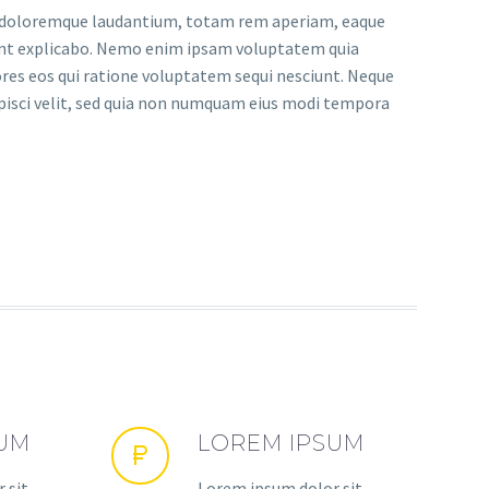
um doloremque laudantium, totam rem aperiam, eaque
a sunt explicabo. Nemo enim ipsam voluptatem quia
ores eos qui ratione voluptatem sequi nesciunt. Neque
ipisci velit, sed quia non numquam eius modi tempora
SUM
LOREM IPSUM
 sit
Lorem ipsum dolor sit