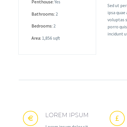
Penthouse:
Yes
Sed ut pe
ipsa quae 
Bathrooms:
2
voluptas s
Bedrooms:
2
porro quis
incidunt 
Area:
1,856 sqft
LOREM IPSUM
Lorem ipsum dolor sit