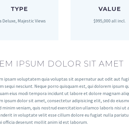
TYPE
VALUE
la Deluxe, Majestic Views
$995,000 all incl.
EM IPSUM DOLOR SIT AMET
 ipsam voluptatem quia voluptas sit aspernatur aut odit aut fugit
 sequi nesciunt. Neque porro quisquam est, qui dolorem ipsum quia 
am eius modi tempora incidunt ut labore et dolore magnam aliq
 ipsum dolor sit amet, consectetur adipisicing elit, sed do eiusm
 minim veniam, quis nostrud exercitation ullamco laboris nisi ut 
nderit in voluptate velit esse cillum dolore eu fugiat nulla pariat
ui officia deserunt mollit anim id est laborum.