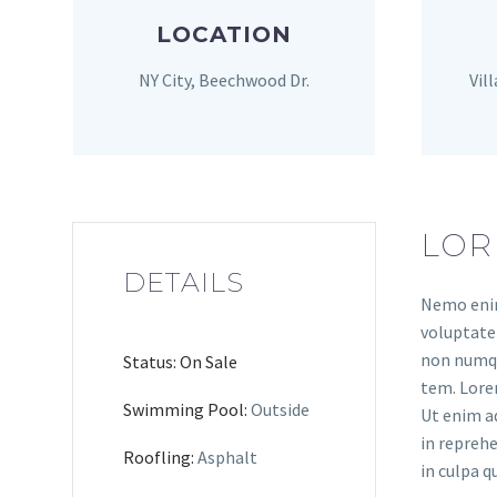
LOCATION
NY City, Beechwood Dr.
Vil
LOR
DETAILS
Nemo enim
voluptatem
non numqu
Status: On Sale
tem. Lorem
Swimming Pool:
Outside
Ut enim ad
in reprehe
Roofling:
Asphalt
in culpa q