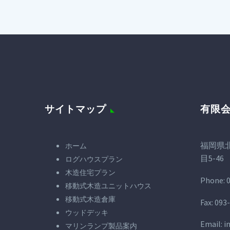
サイトマップ
有限
福岡県
ホーム
目5-46
ログハウスプラン
木造住宅プラン
Phone:
移動式木造ユニットハウス
移動式木造倉庫
Fax:
093
ウッドデッキ
Email:
i
マリンランプ製品案内