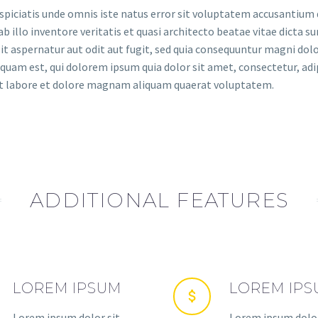
rspiciatis unde omnis iste natus error sit voluptatem accusanti
ab illo inventore veritatis et quasi architecto beatae vitae dict
it aspernatur aut odit aut fugit, sed quia consequuntur magni dol
quam est, qui dolorem ipsum quia dolor sit amet, consectetur, ad
ut labore et dolore magnam aliquam quaerat voluptatem.
ADDITIONAL FEATURES
LOREM IPSUM
LOREM IP
Lorem ipsum dolor sit
Lorem ipsum dolor